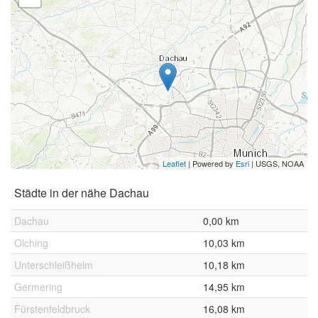
Leaflet
| Powered by
Esri
|
USGS, NOAA
Städte in der nähe Dachau
Dachau
0,00 km
Olching
10,03 km
Unterschleißheim
10,18 km
Germering
14,95 km
Fürstenfeldbruck
16,08 km