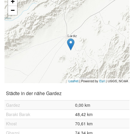
+
−
Leaflet
| Powered by
Esri
|
USGS, NOAA
Städte in der nähe Gardez
Gardez
0,00 km
Baraki Barak
48,42 km
Khost
70,61 km
Ghazni
74,34 km