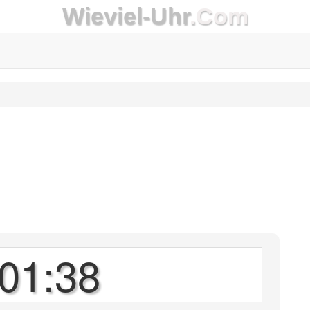
Wieviel-Uhr
.Com
01:38