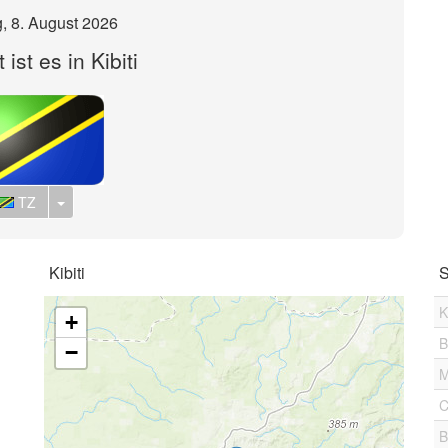
, 8. August 2026
ist es in Kibiti
Toggle Dropdown
TZ
Kibiti
S
K
+
B
−
M
C
B