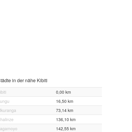
tädte in der nähe Kibiti
ibiti
0,00 km
ungu
16,50 km
kuranga
73,14 km
halinze
136,10 km
agamoyo
142,55 km