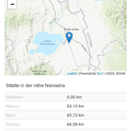
−
Leaflet
| Powered by
Esri
|
USGS, NOAA
Städte in der nähe Naivasha
Naivasha
0,00 km
Nakuru
63,13 km
Nyeri
65,72 km
Kiambu
66,58 km