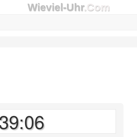
Wieviel-Uhr
.Com
39:06