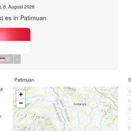
, 8. August 2026
st es in Patimuan
Toggle Dropdown
ID
Patimuan
S
dt
S
+
M
−
W
e:
C
K