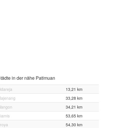
tädte in der nähe Patimuan
idareja
13,21 km
ajenang
33,28 km
angon
34,21 km
iamis
53,65 km
roya
54,30 km