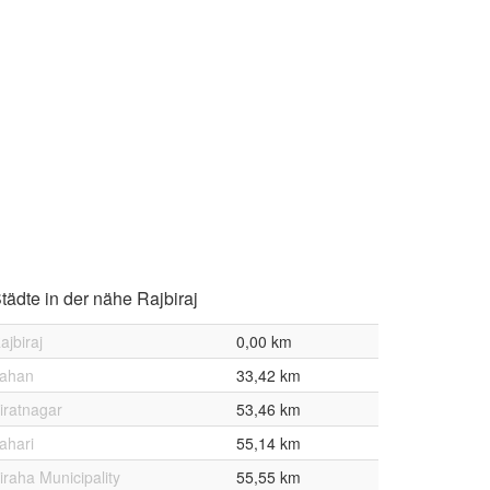
tädte in der nähe Rajbiraj
ajbiraj
0,00 km
ahan
33,42 km
iratnagar
53,46 km
tahari
55,14 km
iraha Municipality
55,55 km