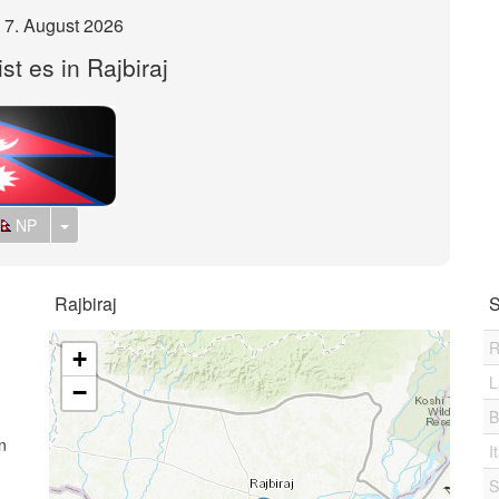
, 7. August 2026
st es in Rajbiraj
Toggle Dropdown
NP
Rajbiraj
S
u
R
+
L
−
B
n
I
S