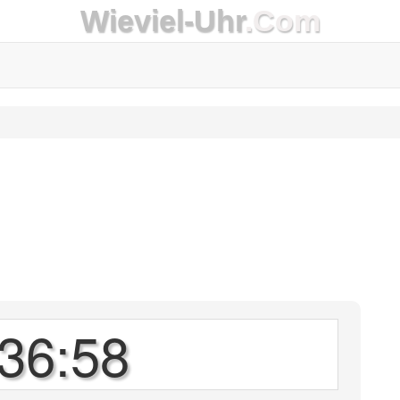
Wieviel-Uhr
.Com
36:58