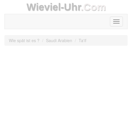
Wieviel-Uhr
.Com
Toggle
navigati
Wie spät ist es ?
Saudi Arabien
Ta'if