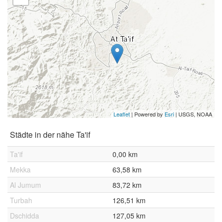
Leaflet
| Powered by
Esri
|
USGS, NOAA
Städte in der nähe Ta'if
Ta'if
0,00 km
Mekka
63,58 km
Al Jumum
83,72 km
Turbah
126,51 km
Dschidda
127,05 km