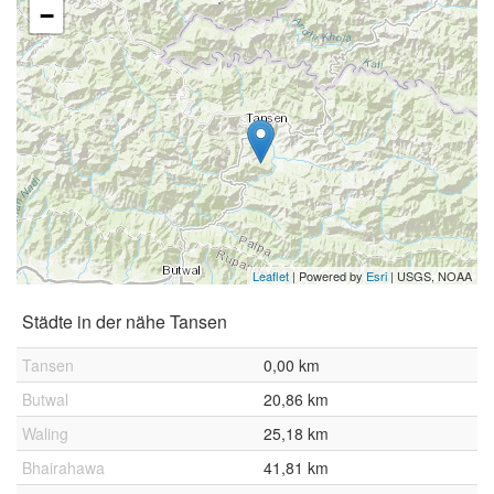
−
Leaflet
| Powered by
Esri
|
USGS, NOAA
Städte in der nähe Tansen
Tansen
0,00 km
Butwal
20,86 km
Waling
25,18 km
Bhairahawa
41,81 km