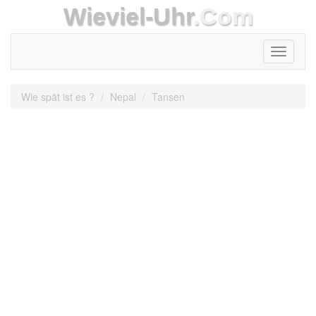
Wieviel-Uhr
.Com
Toggle
navigati
Wie spät ist es ?
Nepal
Tansen