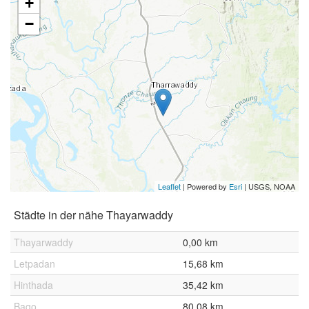
+
−
Leaflet
| Powered by
Esri
|
USGS, NOAA
Städte in der nähe Thayarwaddy
Thayarwaddy
0,00 km
Letpadan
15,68 km
Hinthada
35,42 km
Bago
80,08 km