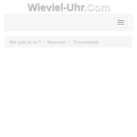
Wieviel-Uhr
.Com
Toggle
navigati
Wie spät ist es ?
Myanmar
Thayarwaddy