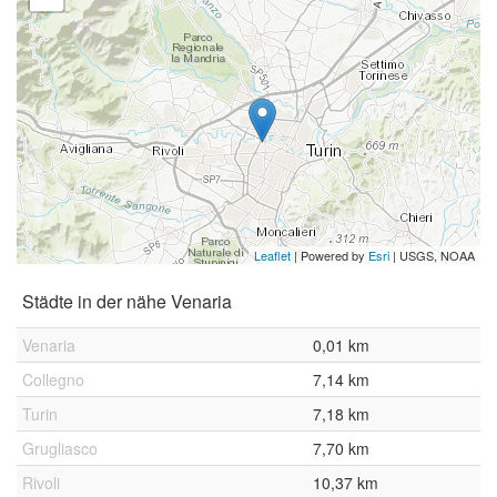
Leaflet
| Powered by
Esri
|
USGS, NOAA
Städte in der nähe Venaria
Venaria
0,01 km
Collegno
7,14 km
Turin
7,18 km
Grugliasco
7,70 km
Rivoli
10,37 km