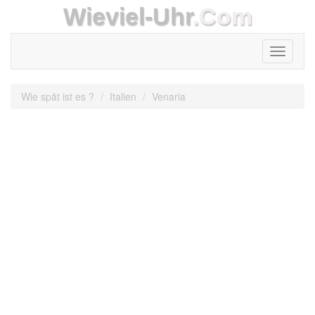
Wieviel-Uhr
.Com
Toggle
navigati
Wie spät ist es ?
Italien
Venaria