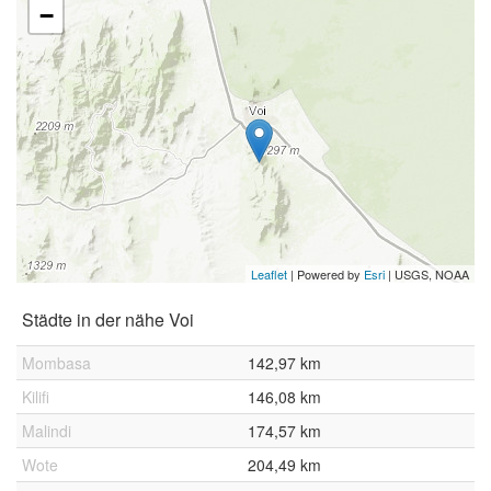
−
Leaflet
| Powered by
Esri
|
USGS, NOAA
Städte in der nähe Voi
Mombasa
142,97 km
Kilifi
146,08 km
Malindi
174,57 km
Wote
204,49 km