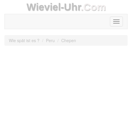
Wieviel-Uhr
.Com
Toggle
navigati
Wie spät ist es ?
Peru
Chepen