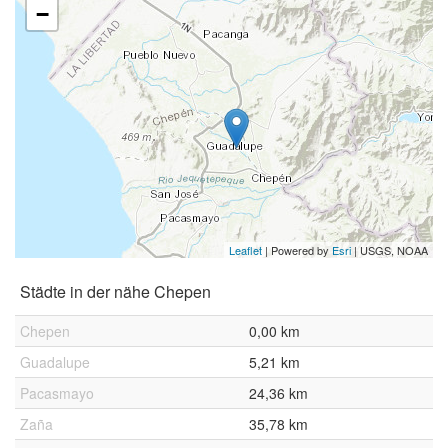
−
Leaflet
| Powered by
Esri
|
USGS, NOAA
Städte in der nähe Chepen
Chepen
0,00 km
Guadalupe
5,21 km
Pacasmayo
24,36 km
Zaña
35,78 km