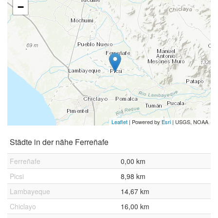
−
Leaflet
| Powered by
Esri
|
USGS, NOAA
Städte in der nähe Ferreñafe
Ferreñafe
0,00 km
Picsi
8,98 km
Lambayeque
14,67 km
Chiclayo
16,00 km