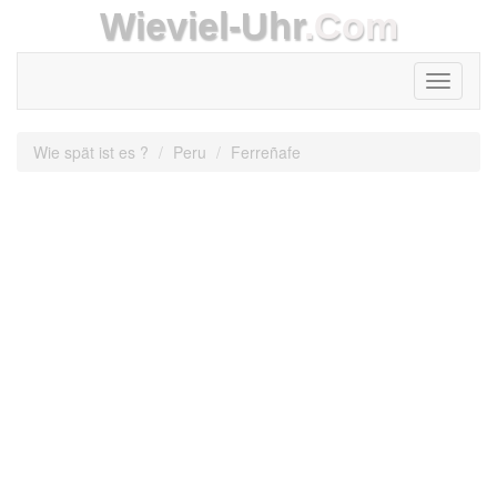
Wieviel-Uhr
.Com
Toggle
navigati
Wie spät ist es ?
Peru
Ferreñafe