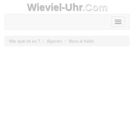
Wieviel-Uhr
.Com
Toggle
navigati
Wie spät ist es ?
Algerien
Mers el Kébir