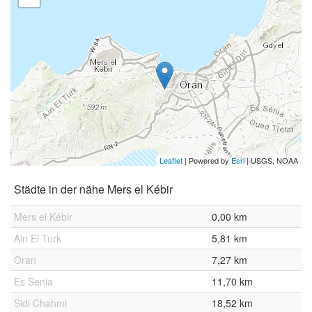
Leaflet
| Powered by
Esri
|
USGS, NOAA
Städte in der nähe Mers el Kébir
Mers el Kébir
0,00 km
Ain El Turk
5,81 km
Oran
7,27 km
Es Senia
11,70 km
Sidi Chahmi
18,52 km