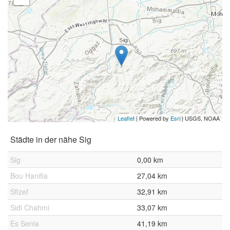
Leaflet
| Powered by
Esri
|
USGS, NOAA
Städte in der nähe Sig
Sig
0,00 km
Bou Hanifia
27,04 km
Sfizef
32,91 km
Sidi Chahmi
33,07 km
Es Senia
41,19 km